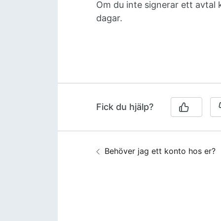
Om du inte signerar ett avta
dagar.
Fick du hjälp?
Guidenavigering
Föregående:
Behöver jag ett konto hos er?