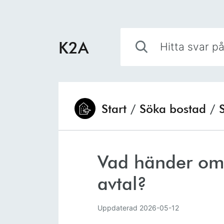
Hoppa till innehåll
Hitta svar på din fråga
K2A
Start
/
Söka bostad
/
Du är här:
Vad händer om j
avtal?
Uppdaterad
2026-05-12