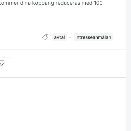
l kommer dina köpoäng reduceras med 100
Guide taggad med:
avtal
Intresseanmälan