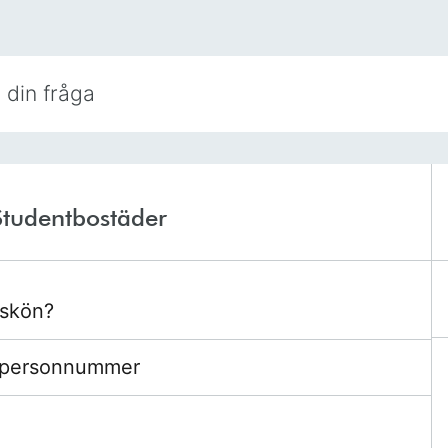
Studentbostäder
dskön?
t personnummer