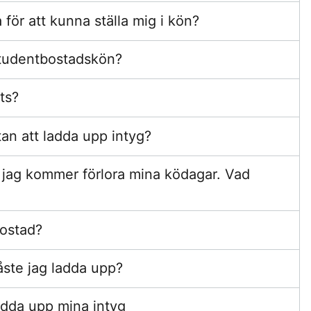
för att kunna ställa mig i kön?
 studentbostadskön?
ts?
tan att ladda upp intyg?
tt jag kommer förlora mina ködagar. Vad
bostad?
ste jag ladda upp?
adda upp mina intyg