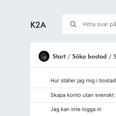
Hoppa till innehåll
Hitta svar på din fråga
K2A
Start
/
Söka bostad
/
Du är här:
Hur ställer jag mig i bosta
Skapa konto utan svensk
Jag kan inte logga in