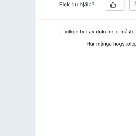
Fick du hjälp?
Guidenavigering
Föregående:
Vilken typ av dokument måste 
Nästa:
Hur många högskolepo