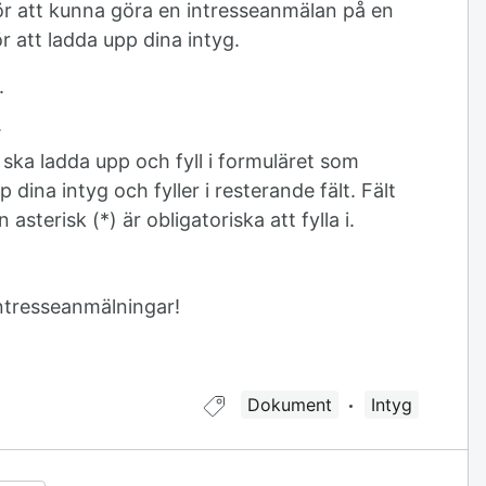
ör att kunna göra en intresseanmälan på en
r att ladda upp dina intyg.
.
.
u ska ladda upp och fyll i formuläret som
dina intyg och fyller i resterande fält. Fält
sterisk (*) är obligatoriska att fylla i.
intresseanmälningar!
Guide taggad med:
Dokument
Intyg