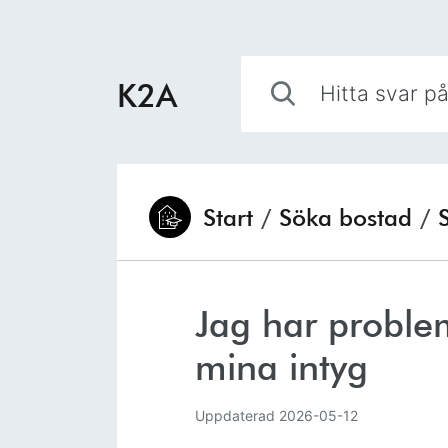
Hoppa till innehåll
Hitta svar på din fråga
K2A
Start
/
Söka bostad
/
Du är här:
Jag har proble
mina intyg
Uppdaterad
2026-05-12