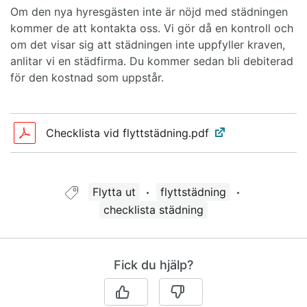
Om den nya hyresgästen inte är nöjd med städningen
kommer de att kontakta oss. Vi gör då en kontroll och
om det visar sig att städningen inte uppfyller kraven,
anlitar vi en städfirma. Du kommer sedan bli debiterad
för den kostnad som uppstår.
Checklista vid flyttstädning.pdf
Bifogade filer
Guide taggad med:
Flytta ut
flyttstädning
checklista städning
Fick du hjälp?