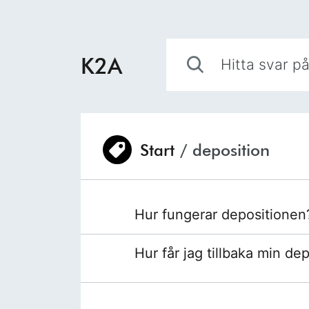
Hoppa till innehåll
Hitta svar på din fråga
K2A
Start
/
deposition
Du är här:
Hur fungerar depositionen
Hur får jag tillbaka min de