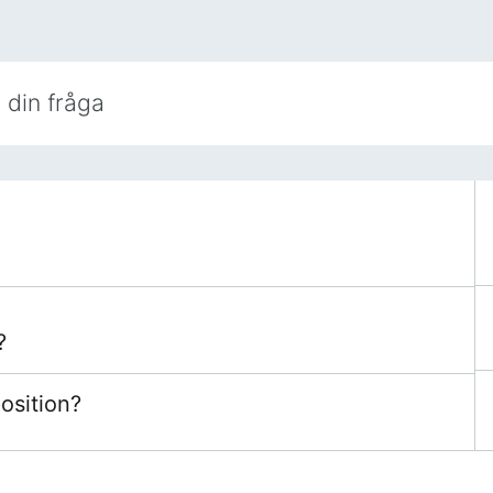
?
position?