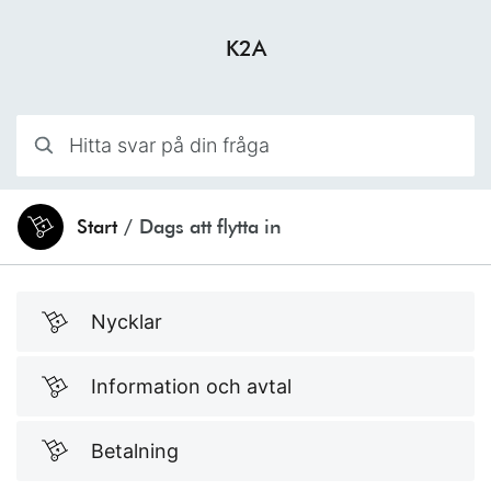
Hoppa till innehåll
K2A
Hitta svar på din fråga
Start
/
Dags att flytta in
Du är här:
Underkategorier
Nycklar
Information och avtal
Betalning